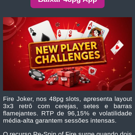
Fire Joker, nos 48pg slots, apresenta layout
3x3 retrô com cerejas, setes e barras
flamejantes. RTP de 96,15% e volatilidade
média-alta garantem sessões intensas.
O recurso Re-Spin of Fire surge quando dois